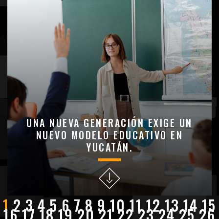
UNA NUEVA GENERACIÓN EXIGE UN
NUEVO MODELO EDUCATIVO EN
YUCATÁN.
1
2
3
4
5
6
7
8
9
10
11
12
13
14
15
16
17
18
19
20
21
22
23
24
25
26